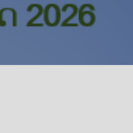
ແຜນງານທີ 3