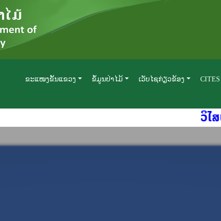
ຂະແໜງຂັ້ນແຂວງ
ຂໍ້ມູນປ່າໄມ້
ເວັບໄຊກ່ຽວຂ້ອງ
CITES
ວິໄສທັດ
: “ປ່າໄມ້