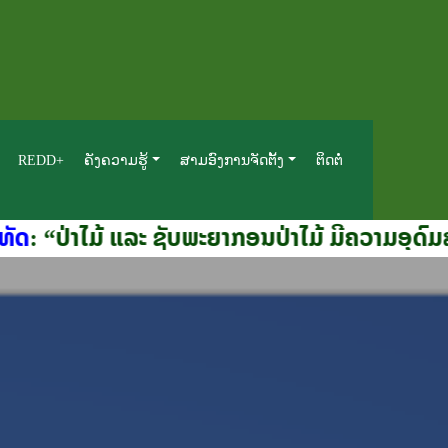
REDD+
ຄັງຄວາມຮູ້
ສາມອົງການຈັດຕັ້ງ
ຕິດຕໍ່
 ແລະ ຊັບພະຍາກອນປ່າໄມ້ ມີຄວາມອຸດົມສົມບູນ ເປັ