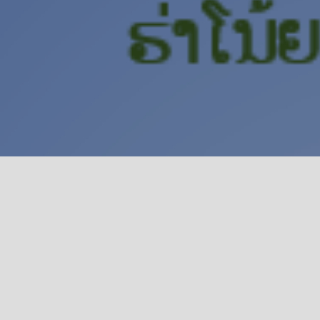
ແຜນງານທີ 1