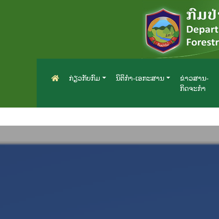
ກ່ຽວກັບກົມ
ນິຕິກຳ-ເອກະສານ
ຂ່າວສານ-
ກິດຈະກຳ