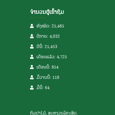
ຈຳນວນຜູ້ເຂົ້າຊົມ
ທັງໝົດ: 25,485
ປີກາຍ: 4,032
ປີນີ້: 21,453
ເດືອນແລ້ວ: 4,725
ເດືອນນີ້: 854
ມື້ວານນີ້: 118
ມື້ນີ້: 64
ກົມປ່າໄມ້, ສະຫງວນລິຂະສິດ.