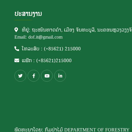
ປະສານງານ
ທີ່ຢູ່: ຖະໜົນທາດດຳ, ເມືອງ ຈັນທະບູລີ, ນະຄອນຫຼວງວຽງຈ
Email: dof.it@gmail.com
ໂທລະສັບ : (+85621) 215000
ແຟັກ : (+85621)215000
ພັດທະນາໂດຍ: ກົມປ່າໄມ້ DEPARTMENT OF FORESTRY