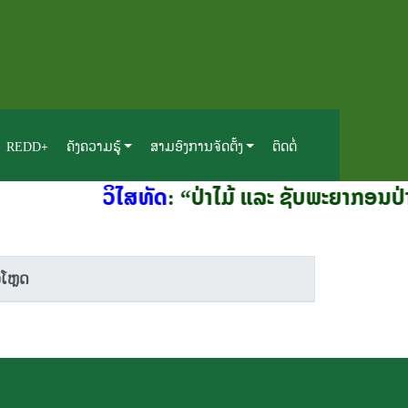
REDD+
ຄັງຄວາມຮູ້
ສາມອົງການຈັດຕັ້ງ
ຕິດຕໍ່
ວິໄສທັດ
: “ປ່າໄມ້ ແລະ ຊັບພະຍາກອນປ່າ
ວໂຫຼດ