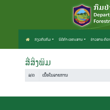
ກ່ຽວກັບກົມ
ນິຕິກຳ-ເອກະສານ
ຂ່າວສານ-ກິ
ສື່ສິ່ງພິມ
ລ/ດ
ເນື້ອໃນລາຍການ