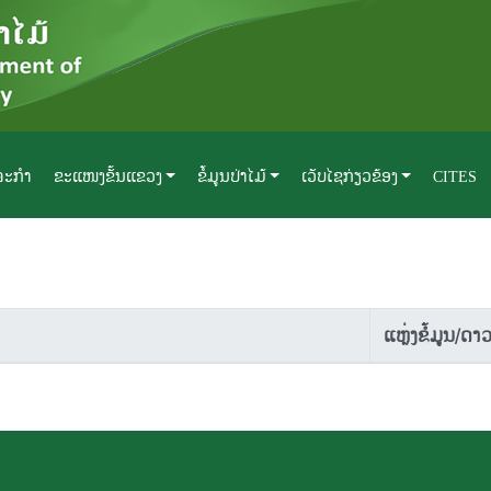
ດຈະກຳ
ຂະແໜງຂັ້ນແຂວງ
ຂໍ້ມູນປ່າໄມ້
ເວັບໄຊກ່ຽວຂ້ອງ
CITES
ແຫຼ່ງຂໍ້ມູນ/ດາ